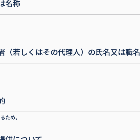
は名称
者（若しくはその代理人）の氏名又は職
的
するため。
提供について