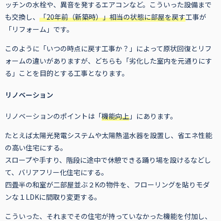
ッチンの水栓や、異音を発するエアコンなど。こういった設備まで
も交換し、
「20年前（新築時）」相当の状態に部屋を戻す
工事が
「リフォーム」です。
このように「いつの時点に戻す工事か？」によって原状回復とリフ
ォームの違いがありますが、どちらも「劣化した室内を元通りにす
る」ことを目的とする工事となります。
リノベーション
リノベーションのポイントは「
機能向上
」にあります。
たとえば太陽光発電システムや太陽熱温水器を設置し、省エネ性能
の高い住宅にする。
スロープや手すり、階段に途中で休憩できる踊り場を設けるなどし
て、バリアフリー化住宅にする。
四畳半の和室が二部屋並ぶ２Kの物件を、フローリングを貼りモダ
ンな１LDKに間取り変更する。
こういった、それまでその住宅が持っていなかった機能を付加し、