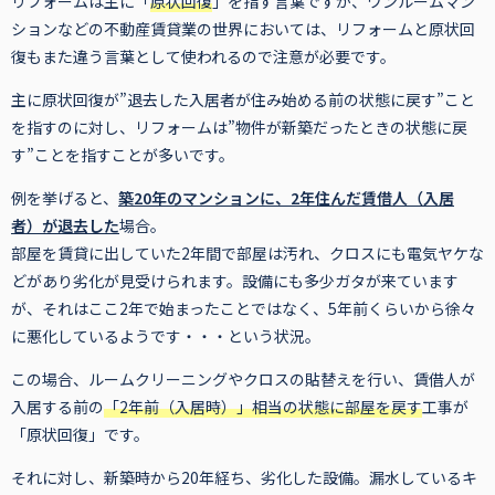
リフォームは主に「
原状回復
」を指す言葉ですが、ワンルームマン
ションなどの不動産賃貸業の世界においては、リフォームと原状回
復もまた違う言葉として使われるので注意が必要です。
主に原状回復が”退去した入居者が住み始める前の状態に戻す”こと
を指すのに対し、リフォームは”物件が新築だったときの状態に戻
す”ことを指すことが多いです。
例を挙げると、
築20年のマンションに、2年住んだ賃借人（入居
者）が退去した
場合。
部屋を賃貸に出していた2年間で部屋は汚れ、クロスにも電気ヤケな
どがあり劣化が見受けられます。設備にも多少ガタが来ています
が、それはここ2年で始まったことではなく、5年前くらいから徐々
に悪化しているようです・・・という状況。
この場合、ルームクリーニングやクロスの貼替えを行い、賃借人が
入居する前の
「2年前（入居時）」相当の状態に部屋を戻す
工事が
「原状回復」です。
それに対し、新築時から20年経ち、劣化した設備。漏水しているキ